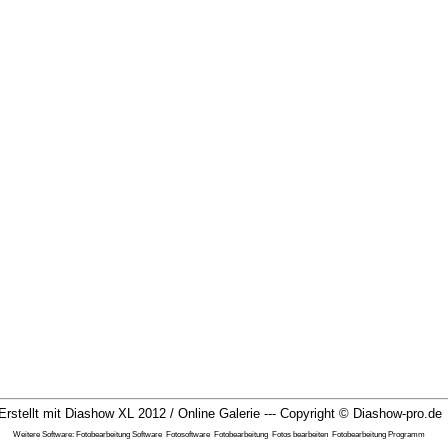
Erstellt mit Diashow XL 2012 / Online Galerie --- Copyright ©
Diashow-pro.de
Weitere Software:
Fotobearbeitung Software
Fotosoftware
Fotobearbeitung
Fotos bearbeiten
Fotobearbeitung Programm