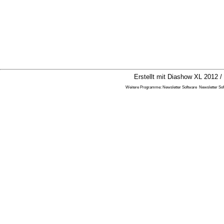
Erstellt mit Diashow XL 2012 /
Weitere Programme:
Newsletter Software
Newsletter So