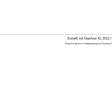
Erstellt mit Diashow XL 2012 /
Weitere Programme:
Fotobearbeitung free Download
F