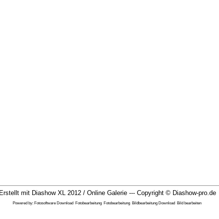
Erstellt mit Diashow XL 2012 / Online Galerie --- Copyright ©
Diashow-pro.de
Powered by:
Fotosoftware Download
Fotobearbeitung
Fotobearbeitung
Bildbearbeitung Download
Bild bearbeiten