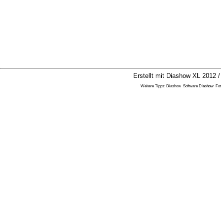
Erstellt mit Diashow XL 2012 /
Weitere Tipps:
Diashow
Software Diashow
Fo