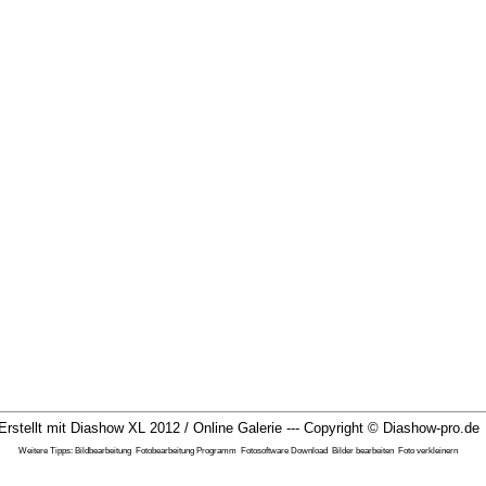
Erstellt mit Diashow XL 2012 / Online Galerie --- Copyright ©
Diashow-pro.de
Weitere Tipps:
Bildbearbeitung
Fotobearbeitung Programm
Fotosoftware Download
Bilder bearbeiten
Foto verkleinern