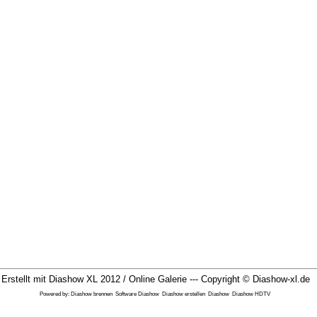
Erstellt mit Diashow XL 2012 / Online Galerie --- Copyright ©
Diashow-xl.de
Powered by:
Diashow brennen
Software Diashow
Diashow erstellen
Diashow
Diashow HDTV